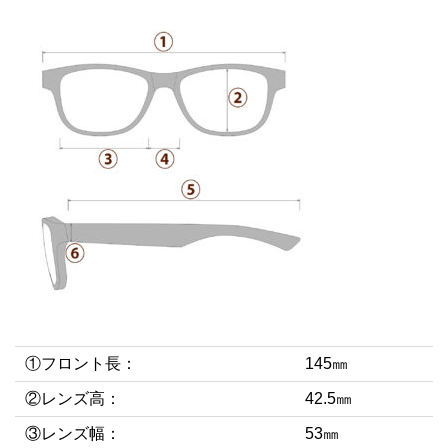
①フロント長：
145㎜
②レンズ高：
42.5㎜
③レンズ幅：
53㎜