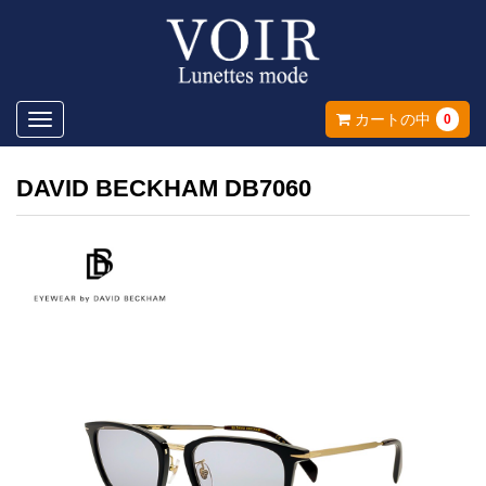
Toggle
カートの中
0
navigation
DAVID BECKHAM DB7060