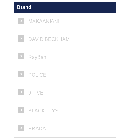
Brand
MAKAANIANI
DAVID BECKHAM
RayBan
POLICE
9 FIVE
BLACK FLYS
PRADA