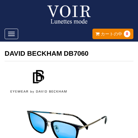
Toggle
カートの中
0
navigation
DAVID BECKHAM DB7060