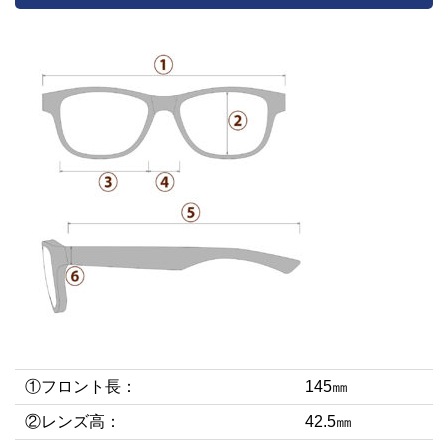
①フロント長：
145㎜
②レンズ高：
42.5㎜