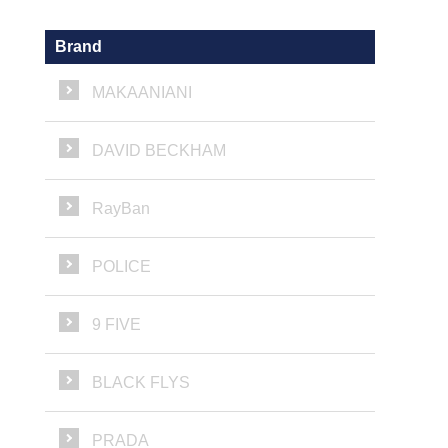
Brand
MAKAANIANI
DAVID BECKHAM
RayBan
POLICE
9 FIVE
BLACK FLYS
PRADA