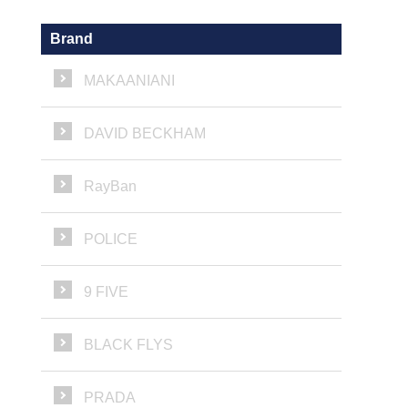
Brand
MAKAANIANI
DAVID BECKHAM
RayBan
POLICE
9 FIVE
BLACK FLYS
PRADA