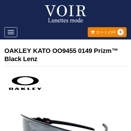
Toggle
カートの中
0
navigation
OAKLEY KATO OO9455 0149 Prizm™
Black Lenz