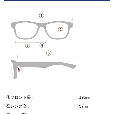
①フロント長：
195㎜
②レンズ高：
57㎜