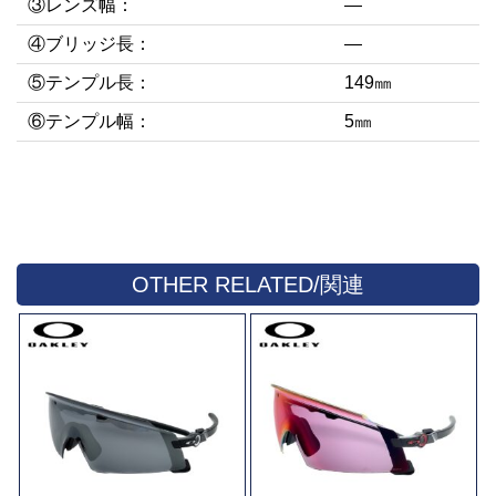
③レンズ幅：
—
④ブリッジ長：
—
⑤テンプル長：
149㎜
⑥テンプル幅：
5㎜
OTHER RELATED/関連