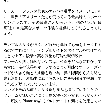
す。
サッカー・フランス代表のエムバペ選手をイメージモデル
に、世界のアスリートたちが使っている最高峰のスポーツ
サングラスで、その最高さといったら、他のどんな”最
高”よりも最高なスポーツ体験を提供してくれることでし
ょう。
テンプルの反りが強く、どれだけ暴れても頭をホールドす
るのでずれにくく、テンプルサイドのダイヤルを操作する
ことで上下３段階の高さ調整も可能な親切設計。
フレームが無く幅広なレンズは、視線をどんなに動かして
も常に一定の視界をキープすることが可能です。ノーズパ
ッドが大きく顔との距離も近い為、鼻の隙間から入り込む
光も遮断し、運動中に感じるストレスを極限まで軽減して
くれるデザインになっています。
レンズ上部のみ前面に反り返り厚みを増していることで、
フレームが無いことによる耐久性への不安もしっかりカバ
ー。頑丈なPlutonite🄬（プルトナイト）素材を使用してい