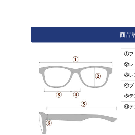
商品
①フ
②レ
③レ
④ブ
⑤テ
⑥テ