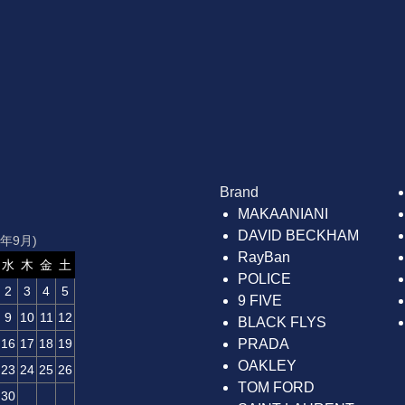
Brand
MAKAANIANI
DAVID BECKHAM
6年9月)
RayBan
水
木
金
土
POLICE
2
3
4
5
9 FIVE
9
10
11
12
BLACK FLYS
16
17
18
19
PRADA
OAKLEY
23
24
25
26
TOM FORD
30