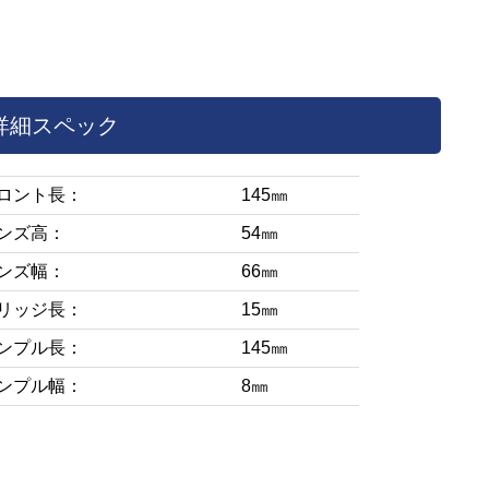
詳細スペック
ロント長：
145㎜
ンズ高：
54㎜
ンズ幅：
66㎜
リッジ長：
15㎜
ンプル長：
145㎜
ンプル幅：
8㎜