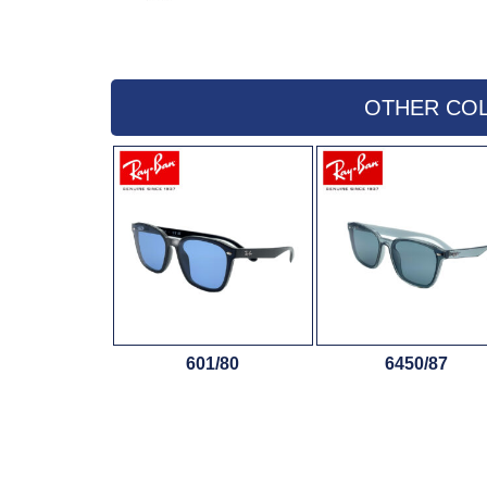
OTHER C
601/80
6450/87